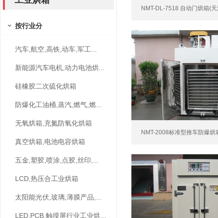
工业烘箱
NMT-DL-7518 自动门烘箱(
按行业分
汽车,航空,高铁,动车,军工...
新能源汽车电机,动力电池烘...
硅橡胶二次硫化烘箱
防爆化工油桶,蒸汽,燃气,燃...
无氧烘箱,充氮防氧化烘箱
NMT-2008标准型推车防爆烘箱
真空烘箱,电池电容烘箱
五金,塑胶,喷涂,点胶,丝印,...
LCD,热压合工业烘箱
太阳能光伏,玻璃,薄膜产品,...
LED,PCB,触摸屏行业工业烘...