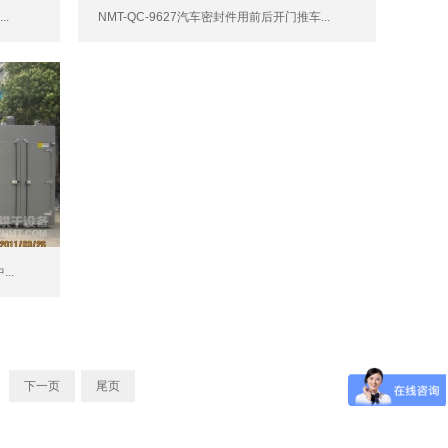
..
NMT-QC-9627汽车密封件用前后开门推车...
..
下一页
尾页